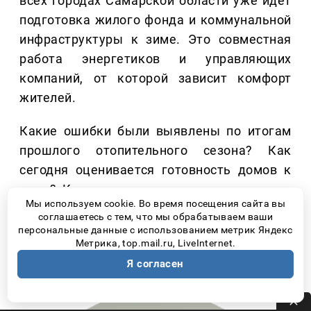
всех городах Самарской области уже идет
подготовка жилого фонда и коммунальной
инфраструктуры к зиме. Это совместная
работа энергетиков и управляющих
компаний, от которой зависит комфорт
жителей.
Какие ошибки были выявлены по итогам
прошлого отопительного сезона? Как
сегодня оценивается готовность домов к
зиме? Какую роль в этом процессе могут
Мы используем cookie. Во время посещения сайта вы
сыграть сами собственники жилья? Все это
соглашаетесь с тем, что мы обрабатываем ваши
нам рассказал
директор Самарского
персональные данные с использованием метрик Яндекс
Метрика, top.mail.ru, LiveInternet.
филиала «ЭнергосбыТ Плюс» Владимир
Я согласен
Владимирович Сураев.