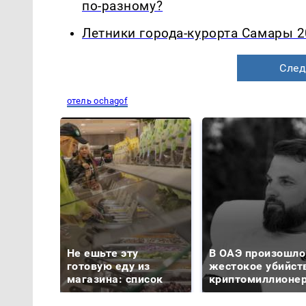
по-разному?
Летники города-курорта Самары 2
След
отель ochagof
Не ешьте эту
В ОАЭ произошло
готовую еду из
жестокое убийст
магазина: список
криптомиллионе