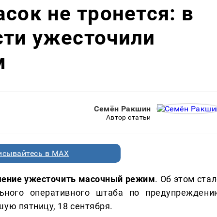
сок не тронется: в
сти ужесточили
м
Семён Ракшин
Автор статьи
исывайтесь в MAX
ешение ужесточить масочный режим
. Об этом ста
льного оперативного штаба по предупреждени
ую пятницу, 18 сентября.