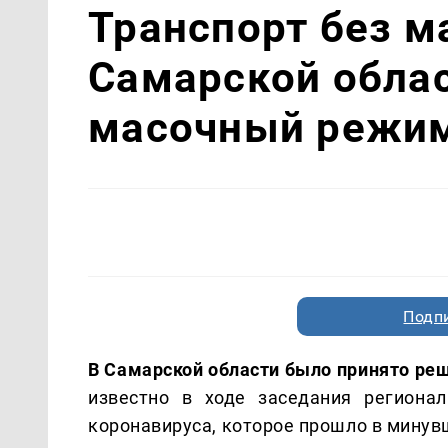
Транспорт без ма
Самарской обла
масочный режи
Подп
В Самарской области было принято р
известно в ходе заседания региона
коронавируса, которое прошло в минувш