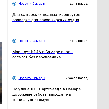
Новости Самары
день назад
Для самарских водных маршрутов
возведут два пассажирских судна
Новости Самары
день назад
Маршрут № 46 в Самаре вновь
остался без перевозчика
Новости Самары
12 часов назад
СМИ: В Химках на
На улице XXII Партсъезда в Самаре
полицейскую
В магазинах России
дорожные работы выходят на
машину напали и
ажиотаж из-за этого
подожгли.
финишную прямую
продукта: что купить?