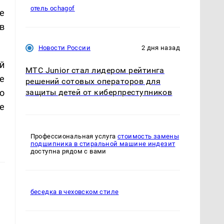
отель ochagof
е
в
Новости России
2 дня назад
й
МТС Junior стал лидером рейтинга
е
решений сотовых операторов для
о
защиты детей от киберпреступников
е
Профессиональная услуга
стоимость замены
подшипника в стиральной машине индезит
доступна рядом с вами
беседка в чеховском стиле