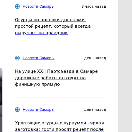
Новости Самары
3 часа назад
Огурцы по‑польски дольками:
простой рецепт, который всегда
выручает на праздник
Новости Самары
день назад
На улице XXII Партсъезда в Самаре
дорожные работы выходят на
финишную прямую
Новости Самары
день назад
Хрустящие огурцы с куркумой - яркая
Таких событий не
заготовка: гости просят рецепт после
Все новости по