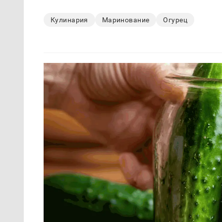
Кулинария
Маринование
Огурец