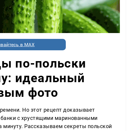
вайтесь в MAX
цы по-польски
му: идеальный
овым фото
ремени. Но этот рецепт доказывает
вы банки с хрустящими маринованными
за минуту. Рассказываем секреты польской