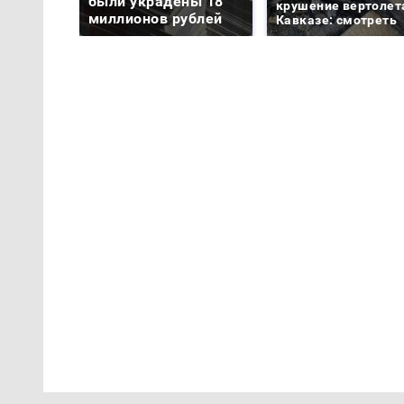
были украдены 18
крушение вертолет
миллионов рублей
Кавказе: смотреть