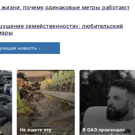
в жизни: почему одинаковые метры работают
ощущение семейственности»: любительский
мары
ующая новость ↓
Не ешьте эту
В ОАЭ произошло
о