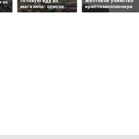
готовую еду из
жестокое убийство
а на
магазина: список
криптомиллионера