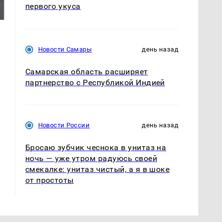
было с 1945: чего
падению вертолета на
первого укуса
ждать всем нам?
Кавказе: читать здесь
Новости Самары
день назад
Самарская область расширяет
партнерство с Республикой Индией
Новости России
день назад
Бросаю зубчик чеснока в унитаз на
ночь — уже утром радуюсь своей
смекалке: унитаз чистый, а я в шоке
от простоты