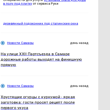
в полу под плитку
от сервиса Руки
деревянный подоконник под сталинские окна
Новости Самары
день назад
На улице XXII Партсъезда в Самаре
дорожные работы выходят на финишную
прямую
Новости Самары
день назад
Хрустящие огурцы с куркумой - яркая
заготовка: гости просят рецепт после
первого укуса