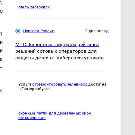
,
отель хабаровск
о
Новости России
3 дня назад
т
и
МТС Junior стал лидером рейтинга
и
решений сотовых операторов для
защиты детей от киберпреступников
е
—
Услуга
отремонтировать телевизор
доступна
в Екатеринбурге
ы
оконные петли для деревянных окон
исторические