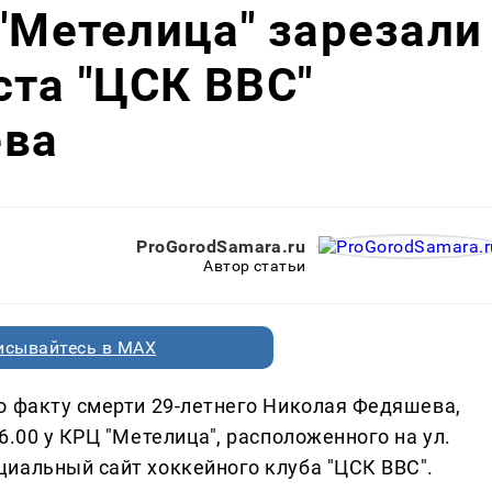
 "Метелица" зарезали
та "ЦСК ВВС"
ева
ProGorodSamara.ru
Автор статьи
исывайтесь в MAX
о факту смерти 29-летнего Николая Федяшева,
6.00 у КРЦ "Метелица", расположенного на ул.
иальный сайт хоккейного клуба "ЦСК ВВС".