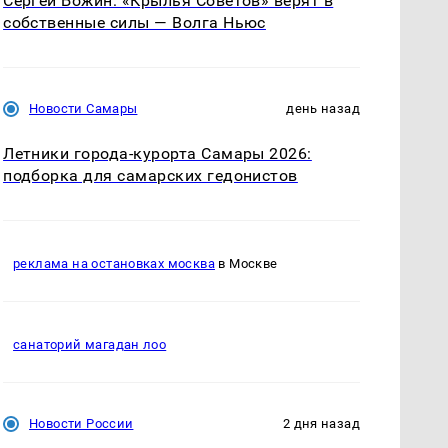
Сергей Божин: «Крылья Советов» верят в
собственные силы — Волга Ньюс
Новости Самары
день назад
Летники города-курорта Самары 2026:
подборка для самарских гедонистов
реклама на остановках москва
в Москве
санаторий магадан лоо
Новости России
2 дня назад