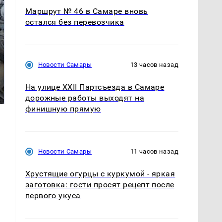
Маршрут № 46 в Самаре вновь
остался без перевозчика
Новости Самары
13 часов назад
Не ешьте эту
В ОАЭ произошло
готовую еду из
жестокое убийство
На улице XXII Партсъезда в Самаре
магазина: список
криптомиллионера
дорожные работы выходят на
финишную прямую
Новости Самары
11 часов назад
Хрустящие огурцы с куркумой - яркая
заготовка: гости просят рецепт после
первого укуса