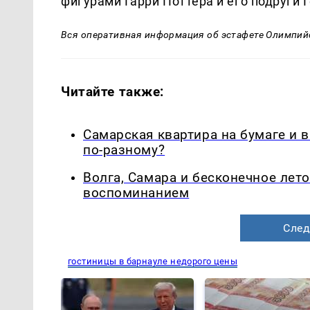
фигурами Гарри Поттера и его подруги
Вся оперативная информация об эстафете Олимпий
Читайте также:
Самарская квартира на бумаге и 
по-разному?
Волга, Самара и бесконечное лето
воспоминанием
След
гостиницы в барнауле недорого цены