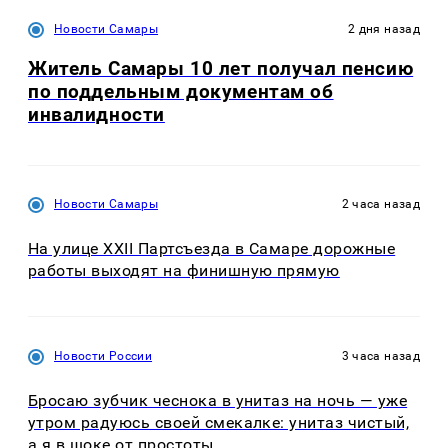
Новости Самары
2 дня назад
Житель Самары 10 лет получал пенсию
по поддельным документам об
инвалидности
Новости Самары
2 часа назад
На улице XXII Партсъезда в Самаре дорожные
работы выходят на финишную прямую
Новости России
3 часа назад
Бросаю зубчик чеснока в унитаз на ночь — уже
утром радуюсь своей смекалке: унитаз чистый,
а я в шоке от простоты