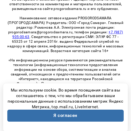
ответственности за комментарии и материалы пользователей,
размещенные на сайте progorodsamara.ru и его субдоменах.
Наименование: сетевое издание PROGORODSAMARA
(ПРОГОРОДСАМАРА) Учредитель: ООО «Город Самара». Главный
редактор: Романова А.А. Электронная почта редакции:
progorodsamara@progorodsamara.ru, телефон редакции:
+7 (987)
905-00-63
. Свидетельство о регистрации СМИ: ЭЛ № ФС 77 -
65325 от 12 апреля 2016г. выдано Федеральной службой по
надзору в сфере связи, информационных технологий и массовых
коммуникаций. Возрастная категория сайта 16+
«На информационном ресурсе применяются рекомендательные
технологии (информационные технологии предоставления
информации на основе сбора, систематизации и анализа
сведений, относящихся к предпочтениям пользователей сети
«Интернет», находящихся на территории Российской
Федерации)». Правила применения рекомендательных
технологий в виджетах рекламно-обменной сети
«СМИ2» (PDF)
Мы используем cookie. Во время посещения сайта вы
соглашаетесь с тем, что мы обрабатываем ваши
персональные данные с использованием метрик Яндекс
Метрика, top.mail.ru, LiveInternet.
© 2026 «ProGorodSamara» | Все права защищены
Я согласен
Возрастная категория сайта 16+
Политика конфиденциальности