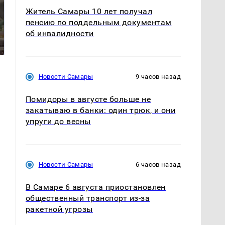
Житель Самары 10 лет получал
пенсию по поддельным документам
В ОАЭ произошло
Все новости по
об инвалидности
жестокое убийство
падению вертолета на
криптомиллионера
Кавказе: читать здесь
Новости Самары
9 часов назад
Помидоры в августе больше не
закатываю в банки: один трюк, и они
упруги до весны
Новости Самары
6 часов назад
В Самаре 6 августа приостановлен
общественный транспорт из-за
ракетной угрозы