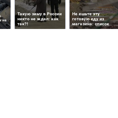
Такую зиму в России
Не ешьте эту
о
никто не ждал: как
готовую еду из
а на
так?!
магазина: список