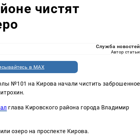
йоне чистят
еро
Служба новостей
Автор статьи
исывайтесь в MAX
олы №101 на Кирова начали чистить заброшенно
итрохин.
сал
глава Кировского района города Владимир
тили озеро на проспекте Кирова.