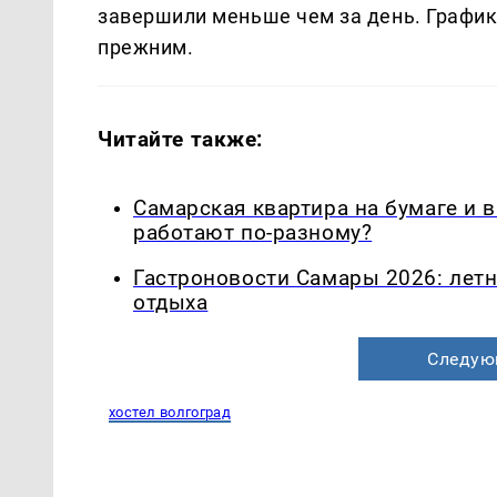
завершили меньше чем за день. График
прежним.
Читайте также:
Самарская квартира на бумаге и 
работают по-разному?
Гастроновости Самары 2026: летн
отдыха
Следую
хостел волгоград