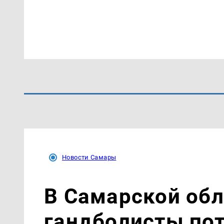
Новости Самары
В Самарской об
гандболисты пот