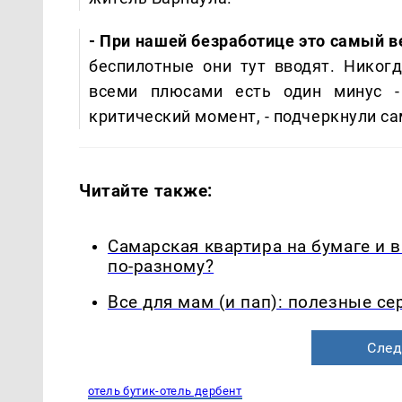
- При нашей безработице это самый в
беспилотные они тут вводят. Никогд
всеми плюсами есть один минус -
критический момент, - подчеркнули с
Читайте также:
Самарская квартира на бумаге и 
по-разному?
Все для мам (и пап): полезные с
След
отель бутик-отель дербент