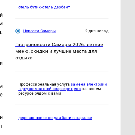
отель бутик-отель дербент
й
м
.
Новости Самары
2 дня назад
Гастроновости Самары 2026: летние
меню, скидки и лучшие места для
отдыха
я
Профессиональная услуга
замена электрики
м
в двухкомнатной квартире цена
на нашем
ресурсе рядом с вами
е
и
деревянные окно для бани в парилке
т