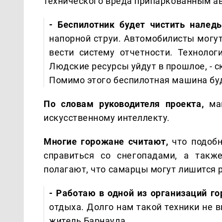
технического вреда припаркованным а
- Беспилотник будет чистить наледь
напорной струи. Автомобилисты могут
вести систему отчетности. Технолог
Людские ресурсы уйдут в прошлое, - с
Помимо этого беспилотная машина бу
По словам руководителя проекта,
маш
искусственному интеллекту.
Многие горожане считают,
что подоб
справиться со снегопадами, а такж
полагают, что самарцы могут лишится 
- Работаю в одной из организаций го
отдыха. Долго нам такой техники не в
житель Барнаула.