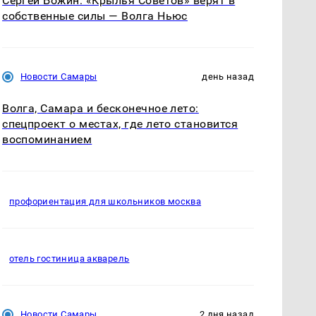
Сергей Божин: «Крылья Советов» верят в
собственные силы — Волга Ньюс
Новости Самары
день назад
Волга, Самара и бесконечное лето:
спецпроект о местах, где лето становится
воспоминанием
профориентация для школьников москва
отель гостиница акварель
Новости Самары
2 дня назад