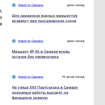
Новости Самары
день назад
,
Для самарских водных маршрутов
о
возведут два пассажирских судна
в
Новости Самары
день назад
Маршрут № 46 в Самаре вновь
остался без перевозчика
Новости Самары
18 часов назад
На улице XXII Партсъезда в Самаре
дорожные работы выходят на
финишную прямую