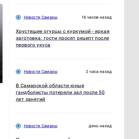
Новости Самары
16 часов назад
Хрустящие огурцы с куркумой - яркая
заготовка: гости просят рецепт после
первого укуса
Таких событий не
В магазинах России
было с 1945: чего
Новости Самары
2 часа назад
ажиотаж из-за этого
ждать всем нам?
продукта: что купить?
В Самарской области юные
гандболисты потеряли зал после 50
лет занятий
Новости Самары
день назад