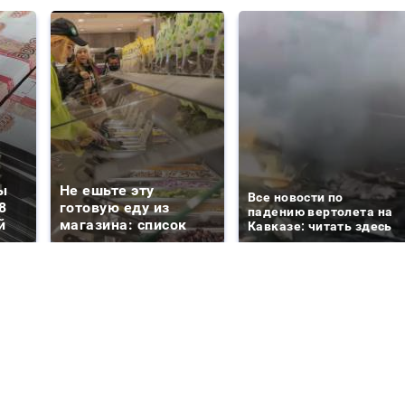
ы
Не ешьте эту
Все новости по
8
готовую еду из
падению вертолета на
й
магазина: список
Кавказе: читать здесь