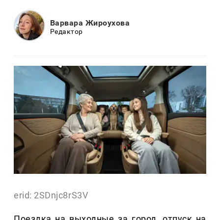
Варвара Жироухова
Редактор
erid: 2SDnjc8rS3V
Поездка на выходные за город, отпуск на