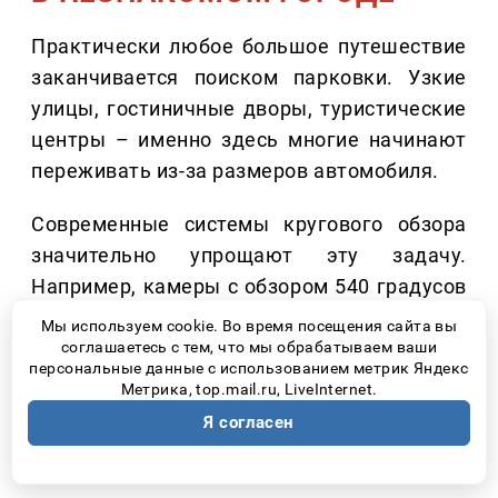
Практически любое большое путешествие
заканчивается поиском парковки. Узкие
улицы, гостиничные дворы, туристические
центры – именно здесь многие начинают
переживать из-за размеров автомобиля.
Современные системы кругового обзора
значительно упрощают эту задачу.
Например, камеры с обзором 540 градусов
позволяют видеть не только пространство
Мы используем cookie. Во время посещения сайта вы
вокруг автомобиля, но и область
соглашаетесь с тем, что мы обрабатываем ваши
персональные данные с использованием метрик Яндекс
непосредственно под ним. Это особенно
Метрика, top.mail.ru, LiveInternet.
удобно при парковке, проезде рядом с
Я согласен
бордюрами или движении по тесным
улицам незнакомого города.