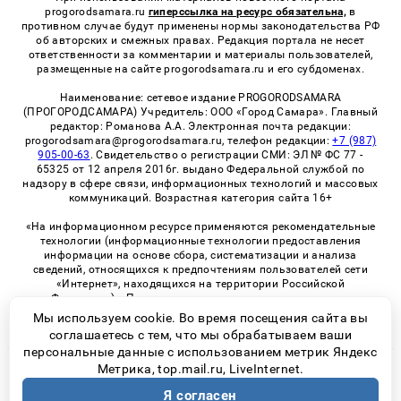
progorodsamara.ru
гиперссылка на ресурс обязательна,
в
противном случае будут применены нормы законодательства РФ
об авторских и смежных правах. Редакция портала не несет
ответственности за комментарии и материалы пользователей,
размещенные на сайте progorodsamara.ru и его субдоменах.
Наименование: сетевое издание PROGORODSAMARA
(ПРОГОРОДСАМАРА) Учредитель: ООО «Город Самара». Главный
редактор: Романова А.А. Электронная почта редакции:
progorodsamara@progorodsamara.ru, телефон редакции:
+7 (987)
905-00-63
. Свидетельство о регистрации СМИ: ЭЛ № ФС 77 -
65325 от 12 апреля 2016г. выдано Федеральной службой по
надзору в сфере связи, информационных технологий и массовых
коммуникаций. Возрастная категория сайта 16+
«На информационном ресурсе применяются рекомендательные
технологии (информационные технологии предоставления
информации на основе сбора, систематизации и анализа
сведений, относящихся к предпочтениям пользователей сети
«Интернет», находящихся на территории Российской
Федерации)». Правила применения рекомендательных
технологий в виджетах рекламно-обменной сети
«СМИ2» (PDF)
Мы используем cookie. Во время посещения сайта вы
соглашаетесь с тем, что мы обрабатываем ваши
персональные данные с использованием метрик Яндекс
Метрика, top.mail.ru, LiveInternet.
© 2026 «ProGorodSamara» | Все права защищены
Я согласен
Возрастная категория сайта 16+