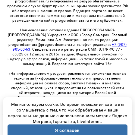
progorodsamara.ru
гиперссылка на ресурс обязательна,
в
противном случае будут применены нормы законодательства РФ
об авторских и смежных правах. Редакция портала не несет
ответственности за комментарии и материалы пользователей,
размещенные на сайте progorodsamara.ru и его субдоменах.
Наименование: сетевое издание PROGORODSAMARA
(ПРОГОРОДСАМАРА) Учредитель: ООО «Город Самара». Главный
редактор: Романова А.А. Электронная почта редакции:
progorodsamara@progorodsamara.ru, телефон редакции:
+7 (987)
905-00-63
. Свидетельство о регистрации СМИ: ЭЛ № ФС 77 -
65325 от 12 апреля 2016г. выдано Федеральной службой по
надзору в сфере связи, информационных технологий и массовых
коммуникаций. Возрастная категория сайта 16+
«На информационном ресурсе применяются рекомендательные
технологии (информационные технологии предоставления
информации на основе сбора, систематизации и анализа
сведений, относящихся к предпочтениям пользователей сети
«Интернет», находящихся на территории Российской
Федерации)». Правила применения рекомендательных
технологий в виджетах рекламно-обменной сети
«СМИ2» (PDF)
Мы используем cookie. Во время посещения сайта вы
соглашаетесь с тем, что мы обрабатываем ваши
персональные данные с использованием метрик Яндекс
Метрика, top.mail.ru, LiveInternet.
© 2026 «ProGorodSamara» | Все права защищены
Я согласен
Возрастная категория сайта 16+