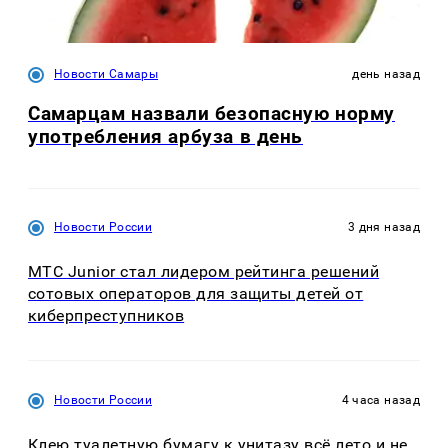
Новости Самары
день назад
Самарцам назвали безопасную норму
употребления арбуза в день
Новости России
3 дня назад
МТС Junior стал лидером рейтинга решений
сотовых операторов для защиты детей от
киберпреступников
Новости России
4 часа назад
Клею туалетную бумагу к унитазу всё лето и не