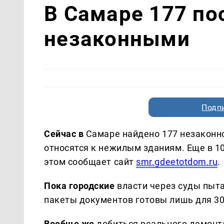
В Самаре 177 по
незаконными
Подп
Сейчас в
Самаре найдено 177 незаконн
относятся к нежилым зданиям. Еще в 1
этом сообщает сайт
smr.gdeetotdom.ru
.
Пока городские
власти через суды пыта
пакеты документов готовы лишь для 30
Вообще же
добиться реального демонт