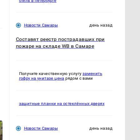
отель в петербурге
Новости Самары
день назад
Составят реестр пострадавших при
пожаре на складе WB в Самаре
Получите качественную услугу
заменить
гофру на унитазе цена
рядом с вами
защитные планки на остеклённых дверях
Новости Самары
день назад