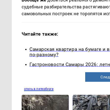
судебные разбирательства растягиваютс
самовольных построек не торопятся ис
Читайте также:
Самарская квартира на бумаге и 
по-разному?
Гастроновости Самары 2026: летн
След
отель в петербурге