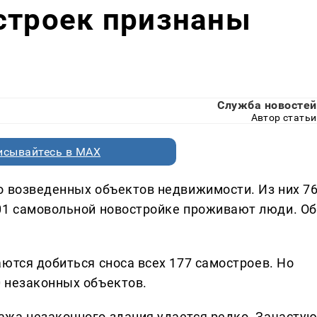
строек признаны
Служба новостей
Автор статьи
исывайтесь в MAX
о возведенных объектов недвижимости. Из них 7
01 самовольной новостройке проживают люди. Об
ются добиться сноса всех 177 самостроев. Но
 незаконных объектов.
ажа незаконного здания удается редко. Зачасту