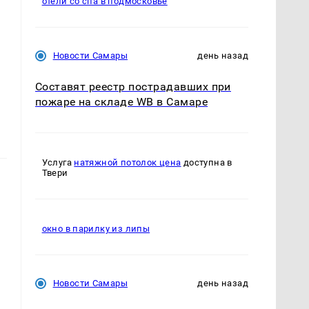
отели со спа в подмосковье
Новости Самары
день назад
Составят реестр пострадавших при
пожаре на складе WB в Самаре
Услуга
натяжной потолок цена
доступна в
Твери
окно в парилку из липы
Новости Самары
день назад