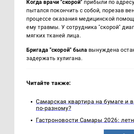
Когда врачи "скорой"
прибыли по адресу
пытался покончить с собой, порезав ве
процессе оказания медицинской помощ
ему травмы. У сотрудника "скорой" ди
мягких тканей лица.
Бригада "скорой" была
вынуждена остан
задержать хулигана.
Читайте также:
Самарская квартира на бумаге и 
по-разному?
Гастроновости Самары 2026: летн