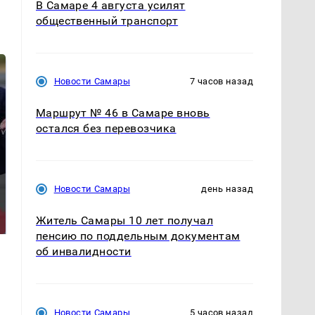
В Самаре 4 августа усилят
общественный транспорт
Новости Самары
7 часов назад
Маршрут № 46 в Самаре вновь
остался без перевозчика
Новости Самары
день назад
Такую зиму в России
На Урале из казны
никто не ждал: как
были украдены 18
так?!
миллионов рублей
Житель Самары 10 лет получал
пенсию по поддельным документам
об инвалидности
Новости Самары
5 часов назад