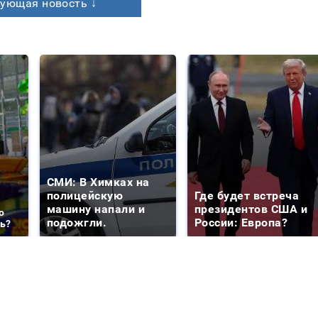
ующая новость ↓
СМИ: В Химках на
полицейскую
Где будет встреча
машину напали и
президентов США и
о
подожгли.
России: Европа?
ть?