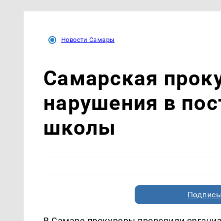
Новости Самары
Самарская прок
нарушения в пос
школы
Подписы
В Самаре прокуроры проверили органи