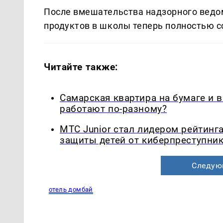
После вмешательства надзорного ведо
продуктов в школы теперь полностью с
Читайте также:
Самарская квартира на бумаге и 
работают по-разному?
МТС Junior стал лидером рейтинг
защиты детей от киберпреступни
Следую
отель домбай