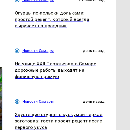
Огурцы по‑польски дольками:
простой рецепт, который всегда
выручает на праздник
Новости Самары
день назад
На улице XXII Партсъезда в Самаре
дорожные работы выходят на
финишную прямую
Новости Самары
день назад
Хрустящие огурцы с куркумой - яркая
СМИ: В Химках на
заготовка: гости просят рецепт после
полицейскую
Где будет встреча
первого укуса
машину напали и
президентов США и