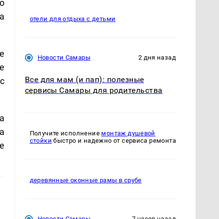
о
а
отели для отдыха с детьми
е
Новости Самары
2 дня назад
е
Все для мам (и пап): полезные
с
сервисы Самары для родительства
а
а
Получите исполнение
монтаж душевой
стойки
быстро и надежно от сервиса ремонта
е
деревянные оконные рамы в срубе
Новости Самары
7 часов назад