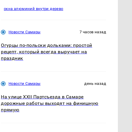
окна алюминий внутри дерево
Новости Самары
7 часов назад
Огурцы по‑польски дольками: простой
рецепт, который всегда выручает на
праздник
Новости Самары
день назад
На улице XXII Партсъезда в Самаре
дорожные работы выходят на финишную
прямую