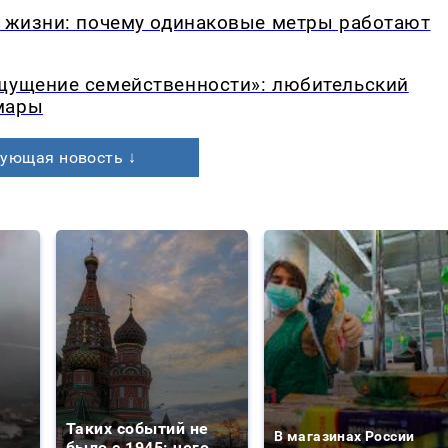
в жизни: почему одинаковые метры работают
ощущение семейственности»: любительский
мары
ующая новость ↓
Таких событий не
В магазинах России
было с 1945: чего