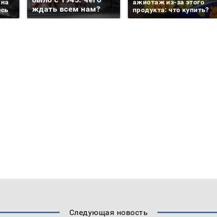
 на
ажиотаж из-за этого
ждать всем нам?
есь
продукта: что купить?
Следующая новость