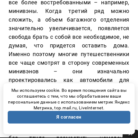
все более востребованными – например,
минивэны. Когда третий ряд можно
сложить, а объем багажного отделения
значительно увеличивается, появляется
свобода брать с собой все необходимое, не
думая, что придется оставить дома.
Именно поэтому многие путешественники
все чаще смотрят в сторону современных
минивэнов – они изначально
проектировались как автомобили для
длительных поездок всей семьей.
Мы используем cookie. Во время посещения сайта вы
соглашаетесь с тем, что мы обрабатываем ваши
персональные данные с использованием метрик Яндекс
Например, в JAC RF8 третий ряд сидений
Метрика, top.mail.ru, LiveInternet.
легко складывается, благодаря чему
Я согласен
багажное пространство можно увеличить
под конкретную поездку. Это позволяет
без труда разместить чемоданы,