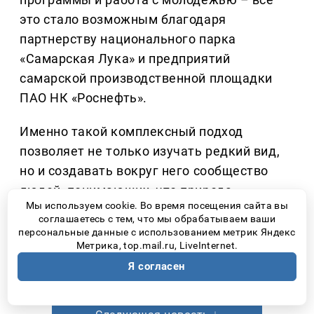
это стало возможным благодаря
партнерству национального парка
«Самарская Лука» и предприятий
самарской производственной площадки
ПАО НК «Роснефть».
Именно такой комплексный подход
позволяет не только изучать редкий вид,
но и создавать вокруг него сообщество
людей, понимающих, что природа
Мы используем cookie. Во время посещения сайта вы
нуждается не столько в громких словах,
соглашаетесь с тем, что мы обрабатываем ваши
сколько в ответственном отношении
персональные данные с использованием метрик Яндекс
Метрика, top.mail.ru, LiveInternet.
каждого человека.
Я согласен
Количество прочтений: 2651