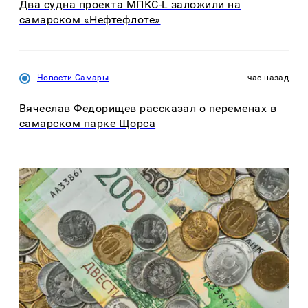
Два судна проекта МПКС-L заложили на
самарском «Нефтефлоте»
Новости Самары
час назад
Вячеслав Федорищев рассказал о переменах в
самарском парке Щорса