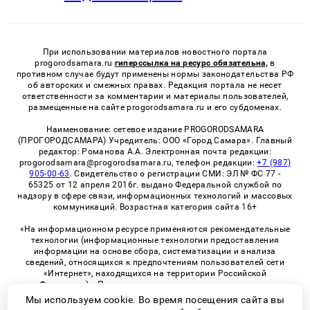
При использовании материалов новостного портала
progorodsamara.ru
гиперссылка на ресурс обязательна,
в
противном случае будут применены нормы законодательства РФ
об авторских и смежных правах. Редакция портала не несет
ответственности за комментарии и материалы пользователей,
размещенные на сайте progorodsamara.ru и его субдоменах.
Наименование: сетевое издание PROGORODSAMARA
(ПРОГОРОДСАМАРА) Учредитель: ООО «Город Самара». Главный
редактор: Романова А.А. Электронная почта редакции:
progorodsamara@progorodsamara.ru, телефон редакции:
+7 (987)
905-00-63
. Свидетельство о регистрации СМИ: ЭЛ № ФС 77 -
65325 от 12 апреля 2016г. выдано Федеральной службой по
надзору в сфере связи, информационных технологий и массовых
коммуникаций. Возрастная категория сайта 16+
«На информационном ресурсе применяются рекомендательные
технологии (информационные технологии предоставления
информации на основе сбора, систематизации и анализа
сведений, относящихся к предпочтениям пользователей сети
«Интернет», находящихся на территории Российской
Федерации)». Правила применения рекомендательных
технологий в виджетах рекламно-обменной сети
«СМИ2» (PDF)
Мы используем cookie. Во время посещения сайта вы