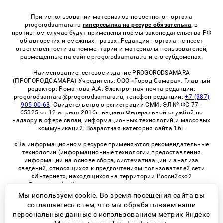
При использовании материалов новостного портала
progorodsamara.ru
гиперссылка на ресурс обязательна,
в
противном случае будут применены нормы законодательства РФ
об авторских и смежных правах. Редакция портала не несет
ответственности за комментарии и материалы пользователей,
размещенные на сайте progorodsamara.ru и его субдоменах.
Наименование: сетевое издание PROGORODSAMARA
(ПРОГОРОДСАМАРА) Учредитель: ООО «Город Самара». Главный
редактор: Романова А.А. Электронная почта редакции:
progorodsamara@progorodsamara.ru, телефон редакции:
+7 (987)
905-00-63
. Свидетельство о регистрации СМИ: ЭЛ № ФС 77 -
65325 от 12 апреля 2016г. выдано Федеральной службой по
надзору в сфере связи, информационных технологий и массовых
коммуникаций. Возрастная категория сайта 16+
«На информационном ресурсе применяются рекомендательные
технологии (информационные технологии предоставления
информации на основе сбора, систематизации и анализа
сведений, относящихся к предпочтениям пользователей сети
«Интернет», находящихся на территории Российской
Федерации)». Правила применения рекомендательных
технологий в виджетах рекламно-обменной сети
«СМИ2» (PDF)
Мы используем cookie. Во время посещения сайта вы
соглашаетесь с тем, что мы обрабатываем ваши
персональные данные с использованием метрик Яндекс