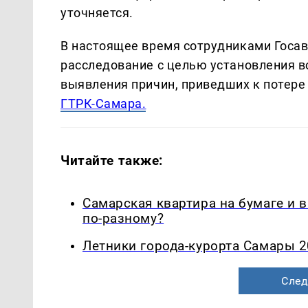
уточняется.
В настоящее время сотрудниками Госа
расследование с целью установления в
выявления причин, приведших к потере
ГТРК-Самара.
Читайте также:
Самарская квартира на бумаге и 
по-разному?
Летники города-курорта Самары 2
След