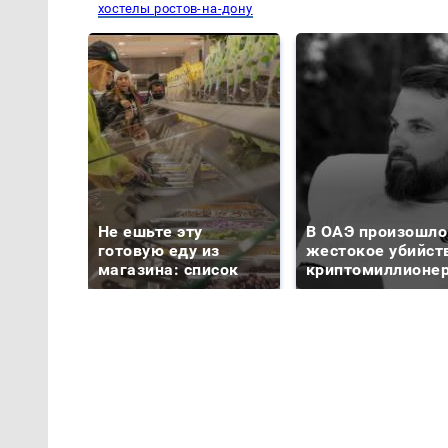
хостелы ростов-на-дону
Не ешьте эту
В ОАЭ произошло
готовую еду из
жестокое убийст
магазина: список
криптомиллионе