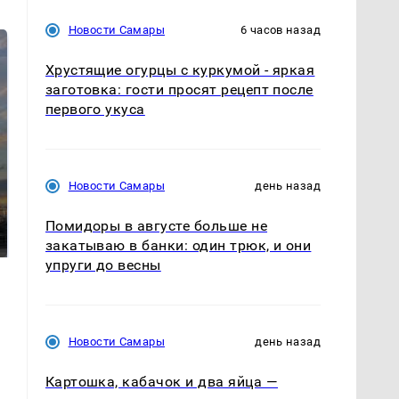
Новости Самары
6 часов назад
Хрустящие огурцы с куркумой - яркая
заготовка: гости просят рецепт после
первого укуса
Новости Самары
день назад
СМИ: В Химках на
полицейскую
В магазинах России
машину напали и
Помидоры в августе больше не
ажиотаж из-за этого
подожгли.
продукта: что купить?
закатываю в банки: один трюк, и они
упруги до весны
Новости Самары
день назад
Картошка, кабачок и два яйца —