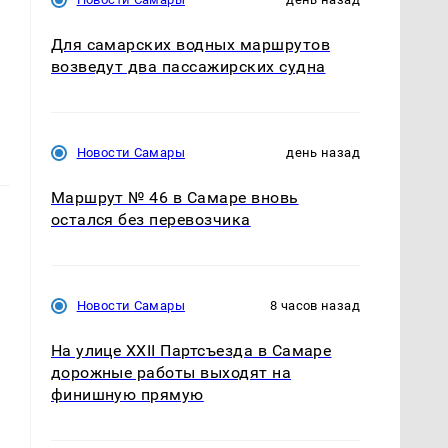
Для самарских водных маршрутов
возведут два пассажирских судна
Новости Самары
день назад
Маршрут № 46 в Самаре вновь
остался без перевозчика
Новости Самары
8 часов назад
На улице XXII Партсъезда в Самаре
дорожные работы выходят на
финишную прямую