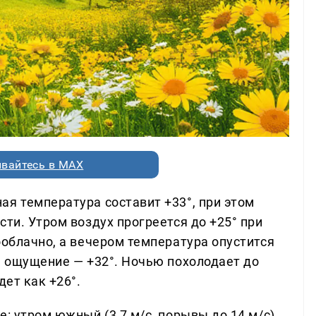
вайтесь в MAX
ая температура составит +33°, при этом
сти. Утром воздух прогреется до +25° при
ооблачно, а вечером температура опустится
, ощущение — +32°. Ночью похолодает до
дет как +26°.
: утром южный (3,7 м/с, порывы до 14 м/с),