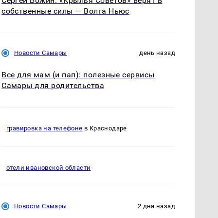
Сергей Божин: «Крылья Советов» верят в
собственные силы — Волга Ньюс
Новости Самары
день назад
Все для мам (и пап): полезные сервисы
Самары для родительства
гравировка на телефоне
в Краснодаре
отели ивановской области
Новости Самары
2 дня назад