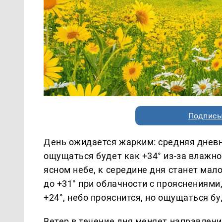
Подписы
День ожидается жарким: средняя дневн
ощущаться будет как +34° из-за влажно
ясном небе, к середине дня станет мал
до +31° при облачности с прояснениями
+24°, небо прояснится, но ощущаться бу
Ветер в течение дня меняет направление