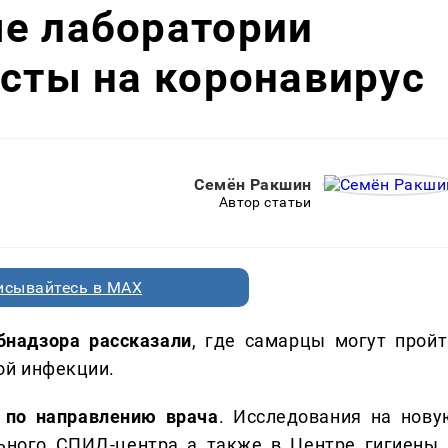
ые лаборатории
есты на коронавирус
Семён Ракшин
Автор статьи
исывайтесь в MAX
бнадзора рассказали
, где самарцы могут пройт
ой инфекции.
 по направлению врача
. Исследования на нову
ьного СПИД-центра а также в Центре гигиены 