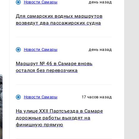
Новости Самары
день назад
Для самарских водных маршрутов
возведут два пассажирских судна
Новости Самары
день назад
Маршрут № 46 в Самаре вновь
остался без перевозчика
Новости Самары
17 часов назад
На улице XXII Партсъезда в Самаре
дорожные работы выходят на
финишную прямую
Не ешьте эту
В ОАЭ произошло