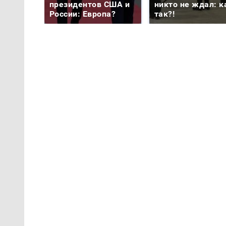
президентов США и
никто не ждал: к
России: Европа?
так?!