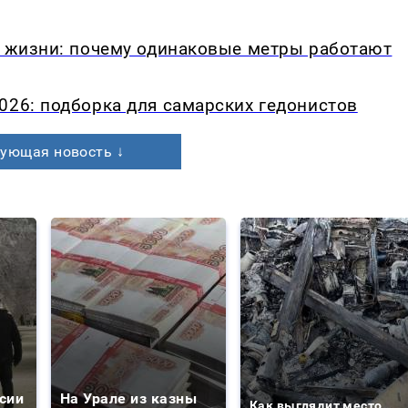
в жизни: почему одинаковые метры работают
026: подборка для самарских гедонистов
ующая новость ↓
сии
На Урале из казны
Как выглядит место