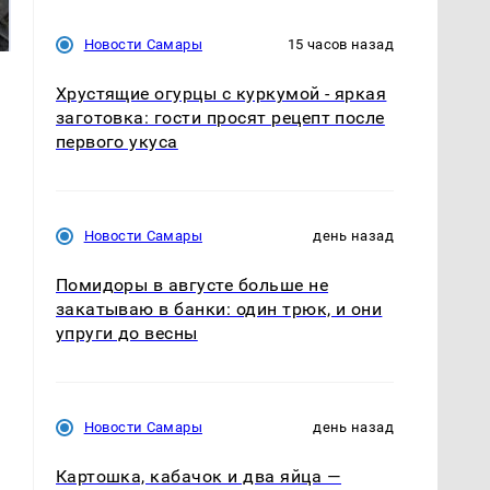
готовую еду из
жестокое убийство
магазина: список
криптомиллионера
Новости Самары
15 часов назад
Хрустящие огурцы с куркумой - яркая
заготовка: гости просят рецепт после
первого укуса
Новости Самары
день назад
Помидоры в августе больше не
закатываю в банки: один трюк, и они
упруги до весны
Новости Самары
день назад
Картошка, кабачок и два яйца —