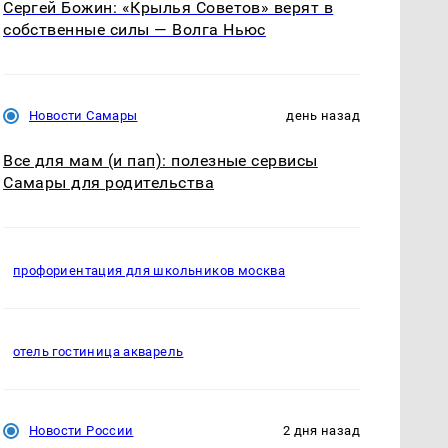
Сергей Божин: «Крылья Советов» верят в
собственные силы — Волга Ньюс
Новости Самары
день назад
Все для мам (и пап): полезные сервисы
Самары для родительства
профориентация для школьников москва
отель гостиница акварель
Новости России
2 дня назад