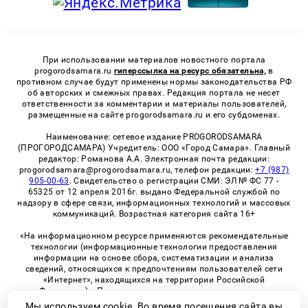
При использовании материалов новостного портала
progorodsamara.ru
гиперссылка на ресурс обязательна,
в
противном случае будут применены нормы законодательства РФ
об авторских и смежных правах. Редакция портала не несет
ответственности за комментарии и материалы пользователей,
размещенные на сайте progorodsamara.ru и его субдоменах.
Наименование: сетевое издание PROGORODSAMARA
(ПРОГОРОДСАМАРА) Учредитель: ООО «Город Самара». Главный
редактор: Романова А.А. Электронная почта редакции:
progorodsamara@progorodsamara.ru, телефон редакции:
+7 (987)
905-00-63
. Свидетельство о регистрации СМИ: ЭЛ № ФС 77 -
65325 от 12 апреля 2016г. выдано Федеральной службой по
надзору в сфере связи, информационных технологий и массовых
коммуникаций. Возрастная категория сайта 16+
«На информационном ресурсе применяются рекомендательные
технологии (информационные технологии предоставления
информации на основе сбора, систематизации и анализа
сведений, относящихся к предпочтениям пользователей сети
«Интернет», находящихся на территории Российской
Федерации)». Правила применения рекомендательных
технологий в виджетах рекламно-обменной сети
«СМИ2» (PDF)
Мы используем cookie. Во время посещения сайта вы