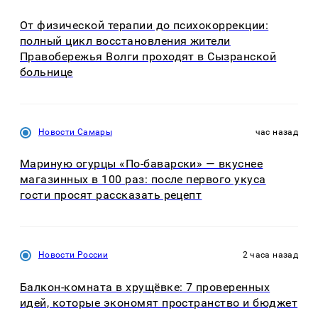
От физической терапии до психокоррекции:
полный цикл восстановления жители
Правобережья Волги проходят в Сызранской
больнице
Новости Самары
час назад
Мариную огурцы «По-баварски» — вкуснее
магазинных в 100 раз: после первого укуса
гости просят рассказать рецепт
Новости России
2 часа назад
Балкон-комната в хрущёвке: 7 проверенных
идей, которые экономят пространство и бюджет