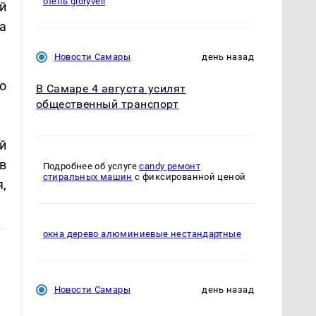
отель gloryvell
й
а
Новости Самары
день назад
о
В Самаре 4 августа усилят
общественный транспорт
й
в
Подробнее об услуге
candy ремонт
стиральных машин
с фиксированной ценой
,
окна дерево алюминиевые нестандартные
Новости Самары
день назад