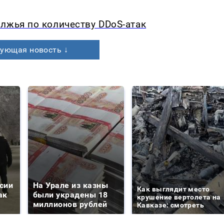
лжья по количеству DDoS-атак
ующая новость ↓
сии
На Урале из казны
Как выглядит место
ак
были украдены 18
крушение вертолета на
миллионов рублей
Кавказе: смотреть