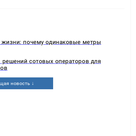
в жизни: почему одинаковые метры
а решений сотовых операторов для
ков
щая новость ↓