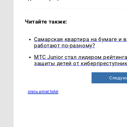
Читайте также:
Самарская квартира на бумаге и 
работают по-разному?
МТС Junior стал лидером рейтинг
защиты детей от киберпреступни
Следую
отель armat hotel