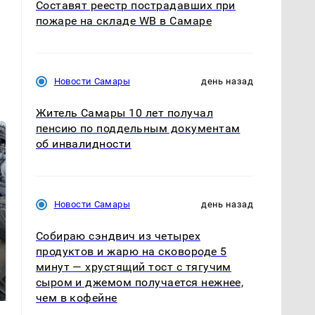
Составят реестр пострадавших при
пожаре на складе WB в Самаре
Новости Самары
день назад
Житель Самары 10 лет получал
пенсию по поддельным документам
об инвалидности
Новости Самары
день назад
Собираю сэндвич из четырех
продуктов и жарю на сковороде 5
Не ешьте эту
В ОАЭ произошло
минут — хрустящий тост с тягучим
готовую еду из
жестокое убийство
сыром и джемом получается нежнее,
магазина: список
криптомиллионера
чем в кофейне