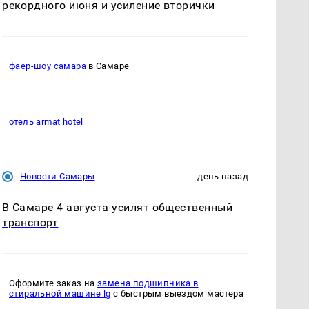
рекордного июня и усиление вторички
фаер-шоу самара
в Самаре
отель armat hotel
Новости Самары
день назад
В Самаре 4 августа усилят общественный
транспорт
Оформите заказ на
замена подшипника в
стиральной машине lg
с быстрым выездом мастера