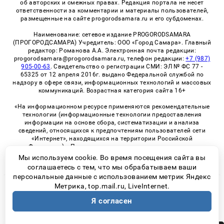
об авторских и смежных правах. Редакция портала не несет
ответственности за комментарии и материалы пользователей,
размещенные на сайте progorodsamara.ru и его субдоменах.
Наименование: сетевое издание PROGORODSAMARA
(ПРОГОРОДСАМАРА) Учредитель: ООО «Город Самара». Главный
редактор: Романова А.А. Электронная почта редакции:
progorodsamara@progorodsamara.ru, телефон редакции:
+7 (987)
905-00-63
. Свидетельство о регистрации СМИ: ЭЛ № ФС 77 -
65325 от 12 апреля 2016г. выдано Федеральной службой по
надзору в сфере связи, информационных технологий и массовых
коммуникаций. Возрастная категория сайта 16+
«На информационном ресурсе применяются рекомендательные
технологии (информационные технологии предоставления
информации на основе сбора, систематизации и анализа
сведений, относящихся к предпочтениям пользователей сети
«Интернет», находящихся на территории Российской
Федерации)». Правила применения рекомендательных
технологий в виджетах рекламно-обменной сети
«СМИ2» (PDF)
Мы используем cookie. Во время посещения сайта вы
соглашаетесь с тем, что мы обрабатываем ваши
персональные данные с использованием метрик Яндекс
Метрика, top.mail.ru, LiveInternet.
© 2026 «ProGorodSamara» | Все права защищены
Я согласен
Возрастная категория сайта 16+
Политика конфиденциальности