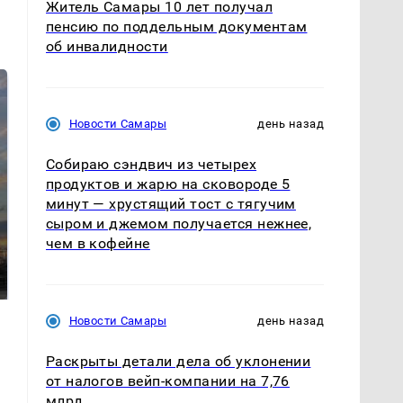
Житель Самары 10 лет получал
пенсию по поддельным документам
об инвалидности
Новости Самары
день назад
Собираю сэндвич из четырех
продуктов и жарю на сковороде 5
минут — хрустящий тост с тягучим
сыром и джемом получается нежнее,
СМИ: В Химках на
чем в кофейне
полицейскую
В магазинах России
машину напали и
ажиотаж из-за этого
подожгли.
продукта: что купить?
Новости Самары
день назад
Раскрыты детали дела об уклонении
от налогов вейп-компании на 7,76
млрд