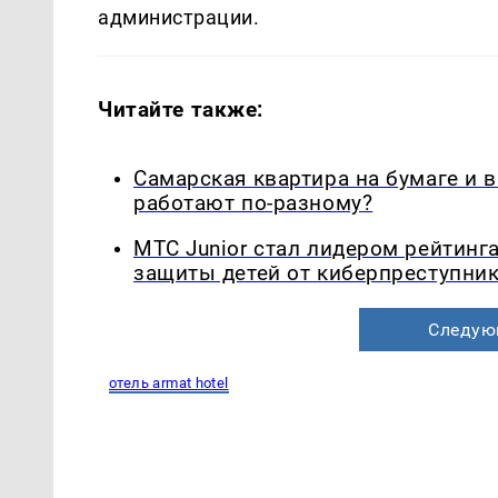
администрации.
Читайте также:
Самарская квартира на бумаге и 
работают по-разному?
МТС Junior стал лидером рейтинг
защиты детей от киберпреступни
Следую
отель armat hotel