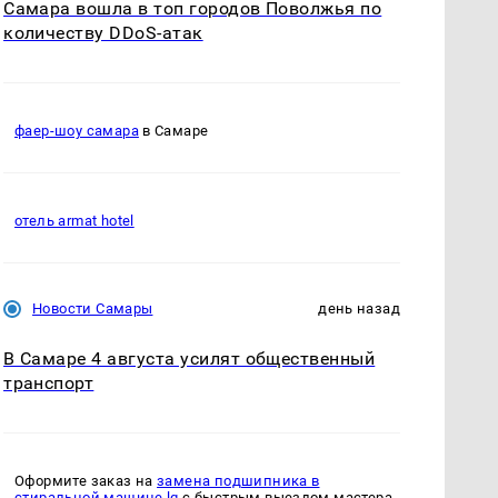
Самара вошла в топ городов Поволжья по
количеству DDoS-атак
фаер-шоу самара
в Самаре
отель armat hotel
Новости Самары
день назад
В Самаре 4 августа усилят общественный
транспорт
Оформите заказ на
замена подшипника в
стиральной машине lg
с быстрым выездом мастера