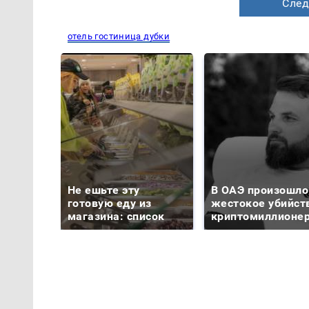
След
отель гостиница дубки
Не ешьте эту
В ОАЭ произошло
готовую еду из
жестокое убийст
магазина: список
криптомиллионе