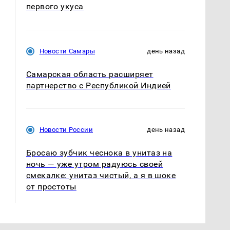
первого укуса
Новости Самары
день назад
Самарская область расширяет
партнерство с Республикой Индией
Новости России
день назад
Бросаю зубчик чеснока в унитаз на
ночь — уже утром радуюсь своей
смекалке: унитаз чистый, а я в шоке
от простоты