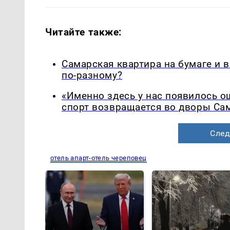
Читайте также:
Самарская квартира на бумаге и 
по-разному?
«Именно здесь у нас появилось 
спорт возвращается во дворы Са
След
отель апарт-отель череповец