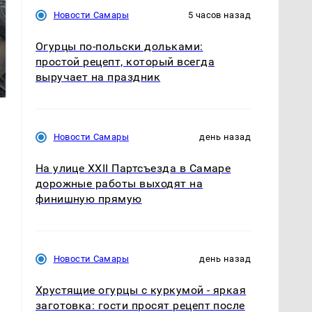
Новости Самары
5 часов назад
Огурцы по‑польски дольками:
Не ешьте эту
В ОАЭ произошло
простой рецепт, который всегда
готовую еду из
жестокое убийство
выручает на праздник
магазина: список
криптомиллионера
Новости Самары
день назад
На улице XXII Партсъезда в Самаре
дорожные работы выходят на
финишную прямую
Новости Самары
день назад
Хрустящие огурцы с куркумой - яркая
заготовка: гости просят рецепт после