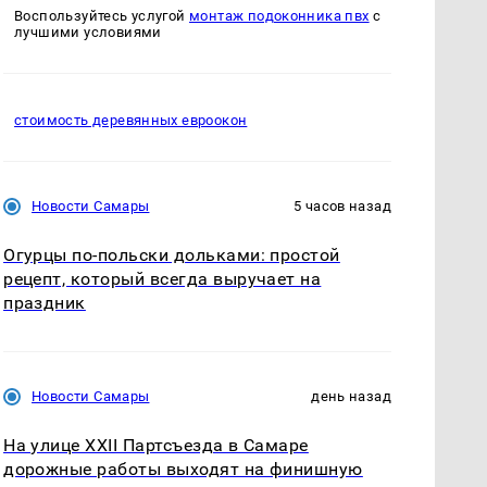
Воспользуйтесь услугой
монтаж подоконника пвх
с
лучшими условиями
стоимость деревянных евроокон
Новости Самары
5 часов назад
Огурцы по‑польски дольками: простой
рецепт, который всегда выручает на
праздник
Новости Самары
день назад
На улице XXII Партсъезда в Самаре
дорожные работы выходят на финишную