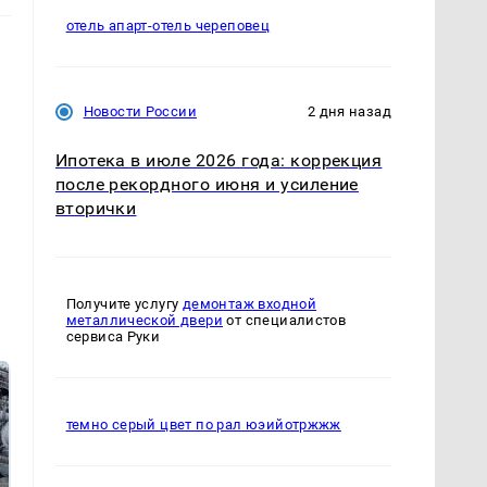
отель апарт-отель череповец
Новости России
2 дня назад
Ипотека в июле 2026 года: коррекция
после рекордного июня и усиление
вторички
Получите услугу
демонтаж входной
металлической двери
от специалистов
сервиса Руки
темно серый цвет по рал юэийотржжж