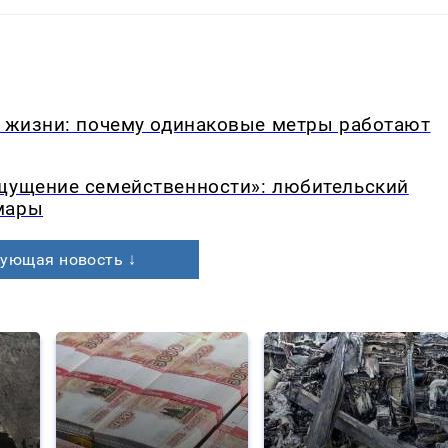
в жизни: почему одинаковые метры работают
ощущение семейственности»: любительский
мары
ующая новость ↓