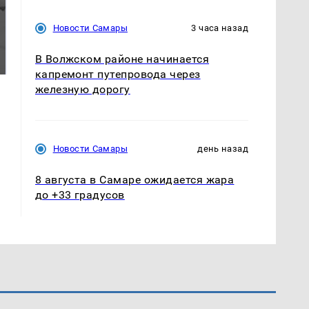
СМИ: В Химках на
Новости Самары
3 часа назад
полицейскую
В магазинах России
машину напали и
ажиотаж из-за этого
В Волжском районе начинается
подожгли.
продукта: что купить?
капремонт путепровода через
железную дорогу
Новости Самары
день назад
8 августа в Самаре ожидается жара
до +33 градусов