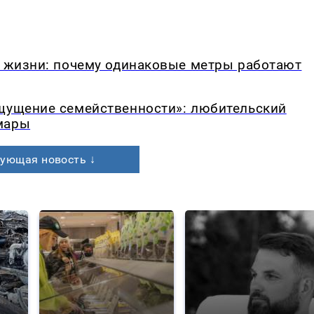
в жизни: почему одинаковые метры работают
ощущение семейственности»: любительский
мары
ующая новость ↓