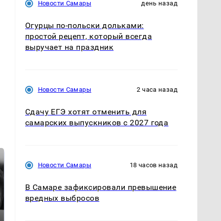
Новости Самары
день назад
Огурцы по‑польски дольками:
простой рецепт, который всегда
выручает на праздник
Новости Самары
2 часа назад
Сдачу ЕГЭ хотят отменить для
самарских выпускников с 2027 года
Новости Самары
18 часов назад
В Самаре зафиксировали превышение
вредных выбросов