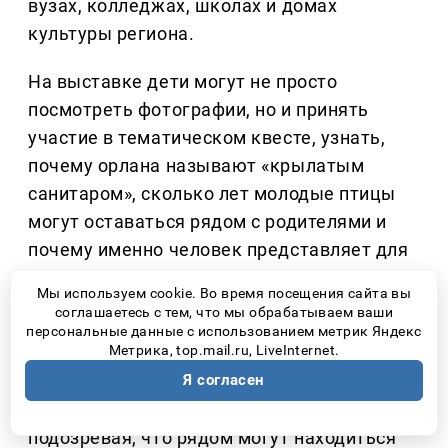
вузах, колледжах, школах и домах
культуры региона.
На выставке дети могут не просто
посмотреть фотографии, но и принять
участие в тематическом квесте, узнать,
почему орлана называют «крылатым
санитаром», сколько лет молодые птицы
могут оставаться рядом с родителями и
почему именно человек представляет для
этого вида наибольшую опасность.
Мы используем cookie. Во время посещения сайта вы
соглашаетесь с тем, что мы обрабатываем ваши
Самарская Лука ежегодно принимает
персональные данные с использованием метрик Яндекс
Метрика, top.mail.ru, LiveInternet.
тысячи туристов. Многие приезжают
Я согласен
полюбоваться Жигулёвскими горами и
волжскими пейзажами, даже не
подозревая, что рядом могут находиться