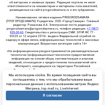
об авторских и смежных правах. Редакция портала не несет
ответственности за комментарии и материалы пользователей,
размещенные на сайте progorodsamara.ru и его субдоменах.
Наименование: сетевое издание PROGORODSAMARA
(ПРОГОРОДСАМАРА) Учредитель: ООО «Город Самара». Главный
редактор: Романова А.А. Электронная почта редакции:
progorodsamara@progorodsamara.ru, телефон редакции:
+7 (987)
905-00-63
. Свидетельство о регистрации СМИ: ЭЛ № ФС 77 -
65325 от 12 апреля 2016г. выдано Федеральной службой по
надзору в сфере связи, информационных технологий и массовых
коммуникаций. Возрастная категория сайта 16+
«На информационном ресурсе применяются рекомендательные
технологии (информационные технологии предоставления
информации на основе сбора, систематизации и анализа
сведений, относящихся к предпочтениям пользователей сети
«Интернет», находящихся на территории Российской
Федерации)». Правила применения рекомендательных
технологий в виджетах рекламно-обменной сети
«СМИ2» (PDF)
Мы используем cookie. Во время посещения сайта вы
соглашаетесь с тем, что мы обрабатываем ваши
персональные данные с использованием метрик Яндекс
Метрика, top.mail.ru, LiveInternet.
© 2026 «ProGorodSamara» | Все права защищены
Я согласен
Возрастная категория сайта 16+
Политика конфиденциальности