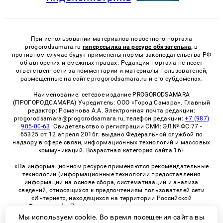
При использовании материалов новостного портала
progorodsamara.ru
гиперссылка на ресурс обязательна,
в
противном случае будут применены нормы законодательства РФ
об авторских и смежных правах. Редакция портала не несет
ответственности за комментарии и материалы пользователей,
размещенные на сайте progorodsamara.ru и его субдоменах.
Наименование: сетевое издание PROGORODSAMARA
(ПРОГОРОДСАМАРА) Учредитель: ООО «Город Самара». Главный
редактор: Романова А.А. Электронная почта редакции:
progorodsamara@progorodsamara.ru, телефон редакции:
+7 (987)
905-00-63
. Свидетельство о регистрации СМИ: ЭЛ № ФС 77 -
65325 от 12 апреля 2016г. выдано Федеральной службой по
надзору в сфере связи, информационных технологий и массовых
коммуникаций. Возрастная категория сайта 16+
«На информационном ресурсе применяются рекомендательные
технологии (информационные технологии предоставления
информации на основе сбора, систематизации и анализа
сведений, относящихся к предпочтениям пользователей сети
«Интернет», находящихся на территории Российской
Федерации)». Правила применения рекомендательных
технологий в виджетах рекламно-обменной сети
«СМИ2» (PDF)
Мы используем cookie. Во время посещения сайта вы