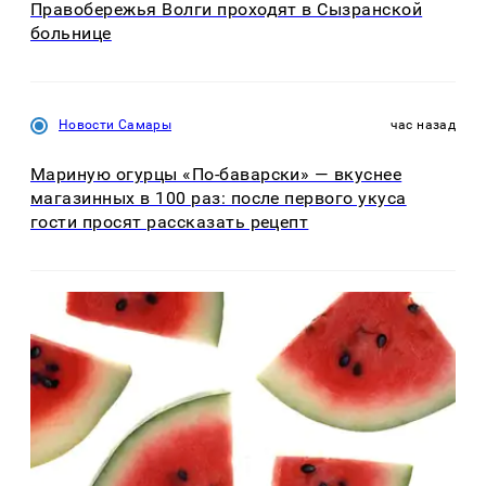
Правобережья Волги проходят в Сызранской
больнице
Новости Самары
час назад
Мариную огурцы «По-баварски» — вкуснее
магазинных в 100 раз: после первого укуса
гости просят рассказать рецепт