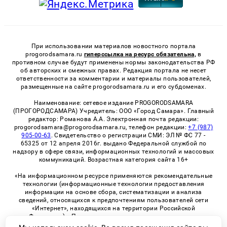
При использовании материалов новостного портала
progorodsamara.ru
гиперссылка на ресурс обязательна,
в
противном случае будут применены нормы законодательства РФ
об авторских и смежных правах. Редакция портала не несет
ответственности за комментарии и материалы пользователей,
размещенные на сайте progorodsamara.ru и его субдоменах.
Наименование: сетевое издание PROGORODSAMARA
(ПРОГОРОДСАМАРА) Учредитель: ООО «Город Самара». Главный
редактор: Романова А.А. Электронная почта редакции:
progorodsamara@progorodsamara.ru, телефон редакции:
+7 (987)
905-00-63
. Свидетельство о регистрации СМИ: ЭЛ № ФС 77 -
65325 от 12 апреля 2016г. выдано Федеральной службой по
надзору в сфере связи, информационных технологий и массовых
коммуникаций. Возрастная категория сайта 16+
«На информационном ресурсе применяются рекомендательные
технологии (информационные технологии предоставления
информации на основе сбора, систематизации и анализа
сведений, относящихся к предпочтениям пользователей сети
«Интернет», находящихся на территории Российской
Федерации)». Правила применения рекомендательных
технологий в виджетах рекламно-обменной сети
«СМИ2» (PDF)