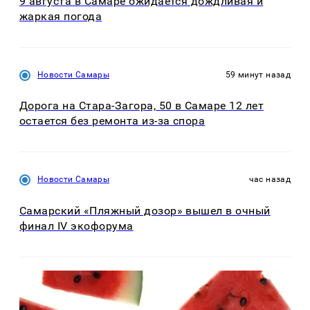
9 августа в Самаре ожидается дождливая и
жаркая погода
Новости Самары
59 минут назад
Дорога на Стара-Загора, 50 в Самаре 12 лет
остается без ремонта из-за спора
Новости Самары
час назад
Самарский «Пляжный дозор» вышел в очный
финал IV экофорума