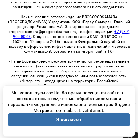
ответственности за комментарии и материалы пользователей,
размещенные на сайте progorodsamara.ru и его субдоменах.
Наименование: сетевое издание PROGORODSAMARA
(ПРОГОРОДСАМАРА) Учредитель: ООО «Город Самара». Главный
редактор: Романова А.А. Электронная почта редакции:
progorodsamara@progorodsamara.ru, телефон редакции:
+7 (987)
905-00-63
. Свидетельство о регистрации СМИ: ЭЛ № ФС 77 -
65325 от 12 апреля 2016г. выдано Федеральной службой по
надзору в сфере связи, информационных технологий и массовых
коммуникаций. Возрастная категория сайта 16+
«На информационном ресурсе применяются рекомендательные
технологии (информационные технологии предоставления
информации на основе сбора, систематизации и анализа
сведений, относящихся к предпочтениям пользователей сети
«Интернет», находящихся на территории Российской
Федерации)». Правила применения рекомендательных
технологий в виджетах рекламно-обменной сети
«СМИ2» (PDF)
Мы используем cookie. Во время посещения сайта вы
соглашаетесь с тем, что мы обрабатываем ваши
персональные данные с использованием метрик Яндекс
Метрика, top.mail.ru, LiveInternet.
© 2026 «ProGorodSamara» | Все права защищены
Я согласен
Возрастная категория сайта 16+
Политика конфиденциальности