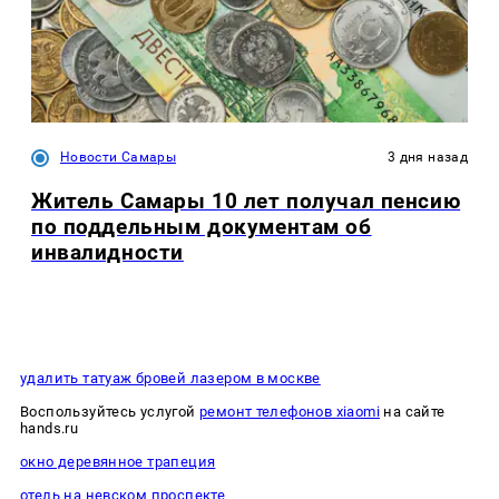
Новости Самары
3 дня назад
Житель Самары 10 лет получал пенсию
по поддельным документам об
инвалидности
удалить татуаж бровей лазером в москве
Воспользуйтесь услугой
ремонт телефонов xiaomi
на сайте
hands.ru
окно деревянное трапеция
отель на невском проспекте