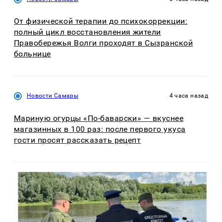
От физической терапии до психокоррекции:
полный цикл восстановления жители
Правобережья Волги проходят в Сызранской
больнице
Новости Самары
4 часа назад
Мариную огурцы «По-баварски» — вкуснее
магазинных в 100 раз: после первого укуса
гости просят рассказать рецепт