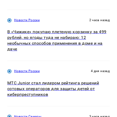
Новости России
2 часа назад
В «Чижике» покупаю плетеную корзинку за 499
рублей, но ягоды туда не набираю: 12
необычных способов применения в доме и на
даче
Новости России
4 дня назад
МТС Junior стал лидером рейтинга решений
сотовых операторов для защиты детей от
киберпреступников
Новости Самары
3 часа назад