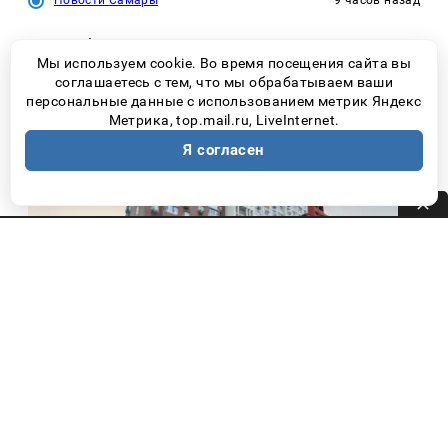
31% работающих россиян определились с
Мы используем cookie. Во время посещения сайта вы
профессией уже после начала карьеры
соглашаетесь с тем, что мы обрабатываем ваши
персональные данные с использованием метрик Яндекс
Метрика, top.mail.ru, LiveInternet.
Я согласен
Новости Самары
6 дней назад