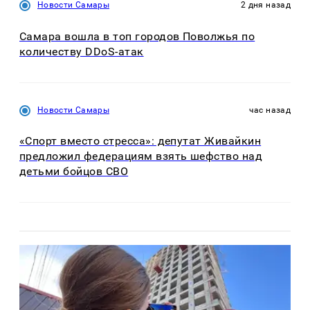
Новости Самары
2 дня назад
Самара вошла в топ городов Поволжья по
количеству DDoS-атак
Новости Самары
час назад
«Спорт вместо стресса»: депутат Живайкин
предложил федерациям взять шефство над
детьми бойцов СВО