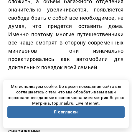
сложить, а объем багажного отделения
значительно увеличивается, появляется
свобода брать с собой все необходимое, не
думая, что придется оставить дома.
Именно поэтому многие путешественники
все чаще смотрят в сторону современных
минивэнов – они изначально
проектировались как автомобили для
длительных поездок всей семьей.
Например, в JAC RF8 третий ряд сидений
Мы используем cookie. Во время посещения сайта вы
легко складывается, благодаря чему
соглашаетесь с тем, что мы обрабатываем ваши
багажное пространство можно увеличить
персональные данные с использованием метрик Яндекс
Метрика, top.mail.ru, LiveInternet.
под конкретную поездку. Это позволяет
Я согласен
без труда разместить чемоданы,
спортивный инвентарь или туристическое
снаряжение.