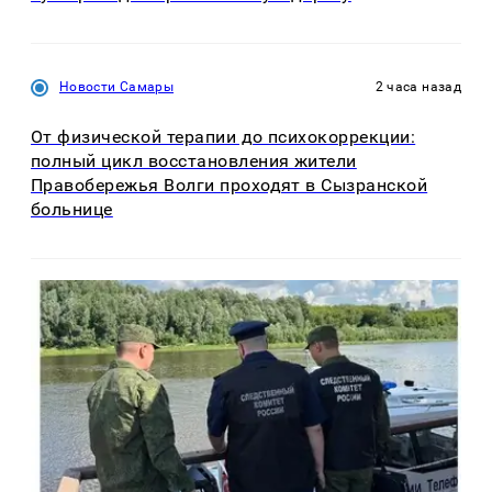
Новости Самары
2 часа назад
От физической терапии до психокоррекции:
полный цикл восстановления жители
Правобережья Волги проходят в Сызранской
больнице