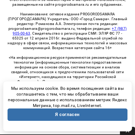
размещенные на сайте progorodsamara.ru и его субдоменах.
Наименование: сетевое издание PROGORODSAMARA
(ПРОГОРОДСАМАРА) Учредитель: ООО «Город Самара». Главный
редактор: Романова А.А. Электронная почта редакции:
progorodsamara@progorodsamara.ru, телефон редакции:
+7 (987)
905-00-63
. Свидетельство о регистрации СМИ: ЭЛ № ФС 77 -
65325 от 12 апреля 2016г. выдано Федеральной службой по
надзору в сфере связи, информационных технологий и массовых
коммуникаций. Возрастная категория сайта 16+
«На информационном ресурсе применяются рекомендательные
технологии (информационные технологии предоставления
информации на основе сбора, систематизации и анализа
сведений, относящихся к предпочтениям пользователей сети
«Интернет», находящихся на территории Российской
Федерации)». Правила применения рекомендательных
технологий в виджетах рекламно-обменной сети
«СМИ2» (PDF)
Мы используем cookie. Во время посещения сайта вы
соглашаетесь с тем, что мы обрабатываем ваши
персональные данные с использованием метрик Яндекс
Метрика, top.mail.ru, LiveInternet.
© 2026 «ProGorodSamara» | Все права защищены
Я согласен
Возрастная категория сайта 16+
Политика конфиденциальности