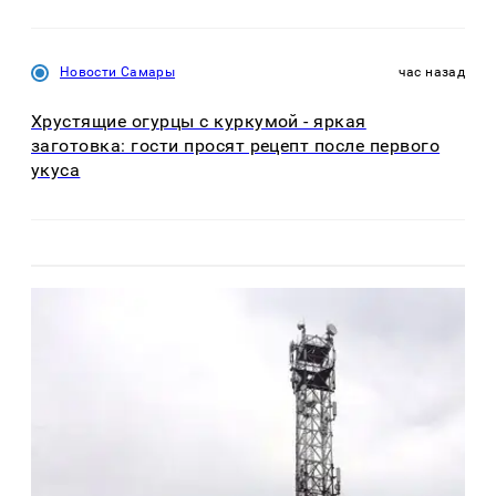
Новости Самары
час назад
Хрустящие огурцы с куркумой - яркая
заготовка: гости просят рецепт после первого
укуса