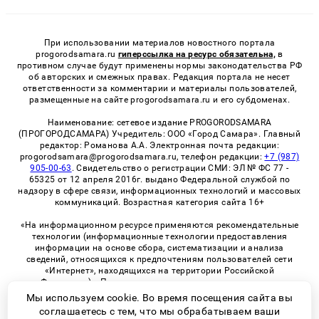
При использовании материалов новостного портала
progorodsamara.ru
гиперссылка на ресурс обязательна,
в
противном случае будут применены нормы законодательства РФ
об авторских и смежных правах. Редакция портала не несет
ответственности за комментарии и материалы пользователей,
размещенные на сайте progorodsamara.ru и его субдоменах.
Наименование: сетевое издание PROGORODSAMARA
(ПРОГОРОДСАМАРА) Учредитель: ООО «Город Самара». Главный
редактор: Романова А.А. Электронная почта редакции:
progorodsamara@progorodsamara.ru, телефон редакции:
+7 (987)
905-00-63
. Свидетельство о регистрации СМИ: ЭЛ № ФС 77 -
65325 от 12 апреля 2016г. выдано Федеральной службой по
надзору в сфере связи, информационных технологий и массовых
коммуникаций. Возрастная категория сайта 16+
«На информационном ресурсе применяются рекомендательные
технологии (информационные технологии предоставления
информации на основе сбора, систематизации и анализа
сведений, относящихся к предпочтениям пользователей сети
«Интернет», находящихся на территории Российской
Федерации)». Правила применения рекомендательных
технологий в виджетах рекламно-обменной сети
«СМИ2» (PDF)
Мы используем cookie. Во время посещения сайта вы
соглашаетесь с тем, что мы обрабатываем ваши