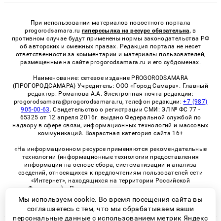
При использовании материалов новостного портала
progorodsamara.ru
гиперссылка на ресурс обязательна,
в
противном случае будут применены нормы законодательства РФ
об авторских и смежных правах. Редакция портала не несет
ответственности за комментарии и материалы пользователей,
размещенные на сайте progorodsamara.ru и его субдоменах.
Наименование: сетевое издание PROGORODSAMARA
(ПРОГОРОДСАМАРА) Учредитель: ООО «Город Самара». Главный
редактор: Романова А.А. Электронная почта редакции:
progorodsamara@progorodsamara.ru, телефон редакции:
+7 (987)
905-00-63
. Свидетельство о регистрации СМИ: ЭЛ № ФС 77 -
65325 от 12 апреля 2016г. выдано Федеральной службой по
надзору в сфере связи, информационных технологий и массовых
коммуникаций. Возрастная категория сайта 16+
«На информационном ресурсе применяются рекомендательные
технологии (информационные технологии предоставления
информации на основе сбора, систематизации и анализа
сведений, относящихся к предпочтениям пользователей сети
«Интернет», находящихся на территории Российской
Федерации)». Правила применения рекомендательных
технологий в виджетах рекламно-обменной сети
«СМИ2» (PDF)
Мы используем cookie. Во время посещения сайта вы
соглашаетесь с тем, что мы обрабатываем ваши
персональные данные с использованием метрик Яндекс