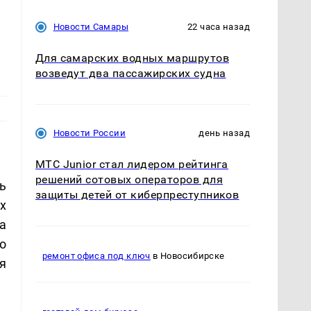
Новости Самары
22 часа назад
Для самарских водных маршрутов
возведут два пассажирских судна
Новости России
день назад
МТС Junior стал лидером рейтинга
решений сотовых операторов для
ь
защиты детей от киберпреступников
х
а
о
ремонт офиса под ключ
в Новосибирске
я