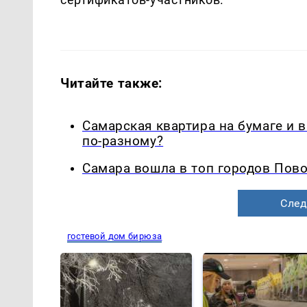
Читайте также:
Самарская квартира на бумаге и 
по-разному?
Самара вошла в топ городов Пово
След
гостевой дом бирюза