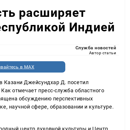
сть расширяет
еспубликой Индией
Служба новостей
Автор статьи
вайтесь в MAX
в Казани Джейсундхар Д. посетил
 Как отмечает пресс-служба областного
священа обсуждению перспективных
е, научной сфере, образовании и культуре.
одный центр духовной культуры и Центр