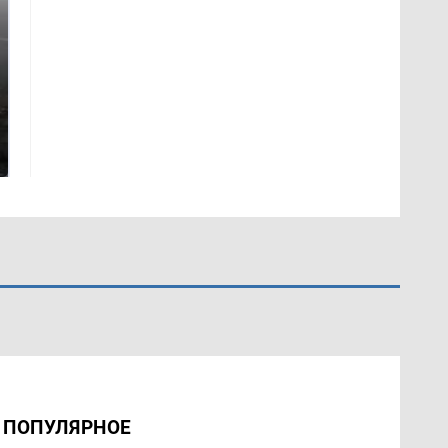
Таких событий не
В магазинах России
было с 1945: чего
ажиотаж из-за этого
ждать всем нам?
продукта: что купить?
ПОПУЛЯРНОЕ