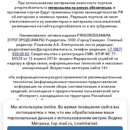
При использовании материалов новостного портала
progorodsamara.ru
гиперссылка на ресурс обязательна,
в
противном случае будут применены нормы законодательства РФ
об авторских и смежных правах. Редакция портала не несет
ответственности за комментарии и материалы пользователей,
размещенные на сайте progorodsamara.ru и его субдоменах.
Наименование: сетевое издание PROGORODSAMARA
(ПРОГОРОДСАМАРА) Учредитель: ООО «Город Самара». Главный
редактор: Романова А.А. Электронная почта редакции:
progorodsamara@progorodsamara.ru, телефон редакции:
+7 (987)
905-00-63
. Свидетельство о регистрации СМИ: ЭЛ № ФС 77 -
65325 от 12 апреля 2016г. выдано Федеральной службой по
надзору в сфере связи, информационных технологий и массовых
коммуникаций. Возрастная категория сайта 16+
«На информационном ресурсе применяются рекомендательные
технологии (информационные технологии предоставления
информации на основе сбора, систематизации и анализа
сведений, относящихся к предпочтениям пользователей сети
«Интернет», находящихся на территории Российской
Федерации)». Правила применения рекомендательных
технологий в виджетах рекламно-обменной сети
«СМИ2» (PDF)
Мы используем cookie. Во время посещения сайта вы
соглашаетесь с тем, что мы обрабатываем ваши
персональные данные с использованием метрик Яндекс
Метрика, top.mail.ru, LiveInternet.
© 2026 «ProGorodSamara» | Все права защищены