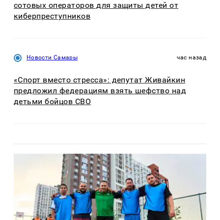
сотовых операторов для защиты детей от
киберпреступников
Новости Самары
час назад
«Спорт вместо стресса»: депутат Живайкин
предложил федерациям взять шефство над
детьми бойцов СВО