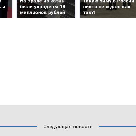
а
На Урале из казны
Такую зиму в России
 и
были украдены 18
никто не ждал: как
миллионов рублей
так?!
Следующая новость