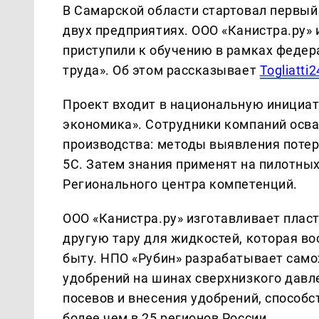
В Самарской области стартовал первый
двух предприятиях. ООО «Канистра.ру»
приступили к обучению в рамках федер
труда». Об этом рассказывает
Togliatti2
Проект входит в национальную инициа
экономика». Сотрудники компаний осв
производства: методы выявления потер
5С. Затем знания применят на пилотны
Регионального центра компетенций.
ООО «Канистра.ру» изготавливает плас
другую тару для жидкостей, которая во
быту. НПО «Рубин» разрабатывает сам
удобрений на шинах сверхнизкого давл
посевов и внесения удобрений, способс
более чем в 25 регионов России.