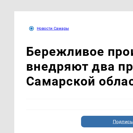
Новости Самары
Бережливое про
внедряют два п
Самарской обла
Подписы