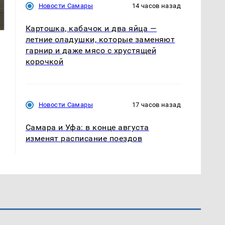
Не ешьте эту
Как выглядит место
Новости Самары
14 часов назад
готовую еду из
крушение вертолета на
магазина: список
Кавказе: смотреть
Картошка, кабачок и два яйца —
летние оладушки, которые заменяют
гарнир и даже мясо с хрустящей
корочкой
Новости Самары
17 часов назад
Самара и Уфа: в конце августа
изменят расписание поездов