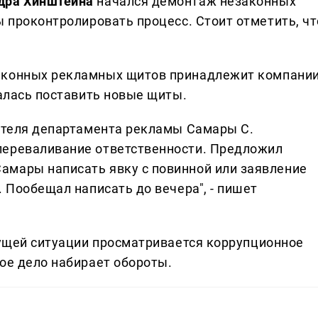
дра Хинштейна
начался демонтаж незаконных
ы проконтролировать процесс. Стоит отметить, чт
конных рекламных щитов принадлежит компани
талась поставить новые щиты.
дителя департамента рекламы Самары С.
переваливание ответственности. Предложил
амары написать явку с повинной или заявление
. Пообещал написать до вечера", - пишет
ущей ситуации просматривается коррупционное
ое дело набирает обороты.