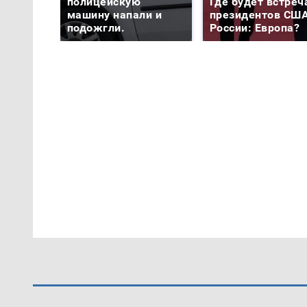
полицейскую
Где будет встреч
машину напали и
президентов США
подожгли.
России: Европа?