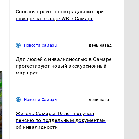
Составят реестр пострадавших при
пожаре на складе WB в Самаре
Новости Самары
день назад
Для людей с инвалидностью в Самаре
протестируют новый экскурсионный
маршрут
Новости Самары
день назад
Житель Самары 10 лет получал
пенсию по поддельным документам
СМИ: В Химках на
об инвалидности
полицейскую
Где будет встреча
машину напали и
президентов США и