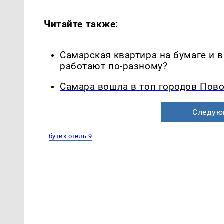
Читайте также:
Самарская квартира на бумаге и 
работают по-разному?
Самара вошла в топ городов Пово
Следую
бутик отель 9