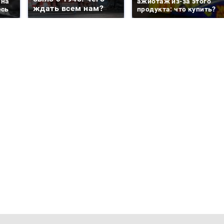
 на
ажиотаж из-за этого
ждать всем нам?
есь
продукта: что купить?