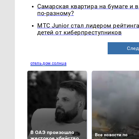
Самарская квартира на бумаге и 
по-разному?
МТС Junior стал лидером рейтинг
детей от киберпреступников
След
отель дом солнца
В ОАЭ произошло
Все новости по
жестокое убийство