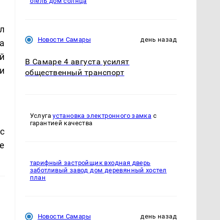
отель дом солнца
л
Новости Самары
день назад
а
й
В Самаре 4 августа усилят
и
общественный транспорт
Услуга
установка электронного замка
с
гарантией качества
с
е
тарифный застройщик входная дверь
заботливый завод дом деревянный хостел
план
Новости Самары
день назад