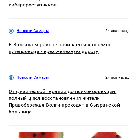
киберпреступников
Новости Самары
2 часа назад
В Волжском районе начинается капремонт
путепровода через железную дорогу
Новости Самары
2 часа назад
От физической терапии до психокоррекции:
полный цикл восстановления жители
Правобережья Волги проходят в Сызранской
больнице